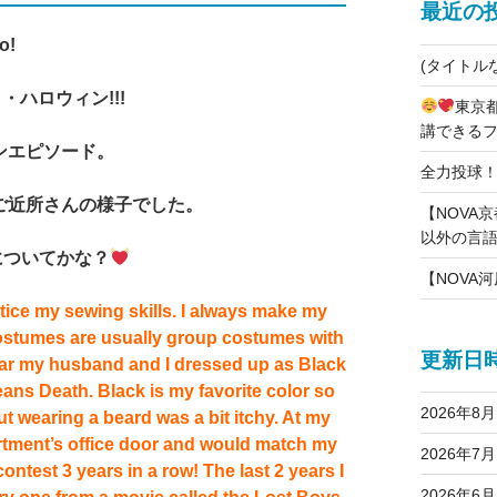
最近の
o!
(タイトル
・ハロウィン!!!
東京
講できる
ンエピソード。
全力投球
ご近所さんの様子でした。
【NOVA
以外の言
何についてかな？
【NOVA
ctice my sewing skills. I always make my
costumes are usually group costumes with
更新日
ear my husband and I dressed up as Black
ns Death. Black is my favorite color so
2026年8月
t wearing a beard was a bit itchy. At my
rtment’s office door and would match my
2026年7月
ntest 3 years in a row! The last 2 years I
2026年6月