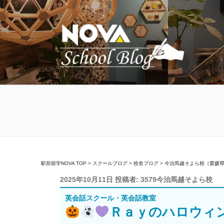
コ
ン
テ
ン
ツ
へ
ス
キ
駅前留学NOVA【
英会話スクール・英会話教室
ッ
プ
駅前留学NOVA TOP
>
スクールブログ
>
校舎ブログ
>
今治馬越そよら校（愛媛
投
2025年10月11日
投稿者:
3579今治馬越そよら校
稿
英会話スクール・英会話教室
日:
Ｒａｙのハロウィ