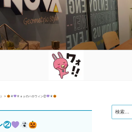
公式】スクールブログ
県）
>
Ｒａｙのハロウィン②
検
索:
ン②