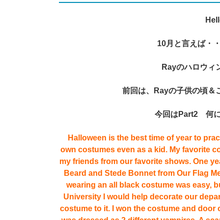
Hell
10月と言えば・・
Rayのハロウィ
前回は、Rayの子供の頃＆
今回はPart2 
Halloween is the best time of year to pra
own costumes even as a kid. My favorite 
my friends from our favorite shows. One y
Beard and Stede Bonnet from Our Flag Mea
wearing an all black costume was easy, bu
University I would help decorate our depa
costume to it. I won the costume and door co