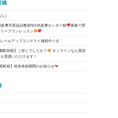
投稿
なし)
都多摩市英会話教室NOVA多摩センター校
家族で受
フリープランレッスン
！レベルアップコンテスト挑戦中☆彡
京都駅前校】ご存じでしたか？
オンラインなら英語
語も受講いただけます！
河原町校】校舎休校期間のお知らせ
時