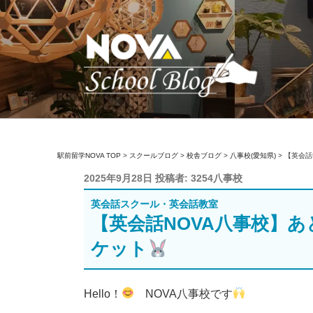
コ
ン
テ
ン
ツ
へ
ス
キ
駅前留学NOVA【
英会話スクール・英会話教室
ッ
駅前留学NOVA TOP
>
スクールブログ
>
校舎ブログ
>
八事校(愛知県)
>
【英会話
プ
投
2025年9月28日
投稿者:
3254八事校
稿
英会話スクール・英会話教室
日:
【英会話NOVA八事校】あ
ケット
Hello！
NOVA八事校です