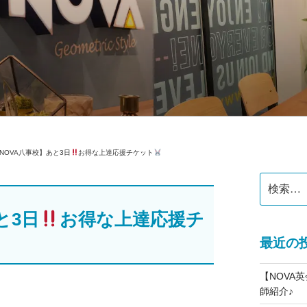
公式】スクールブログ
NOVA八事校】あと3日
お得な上達応援チケット
検
索:
と3日
お得な上達応援チ
最近の
【NOVA
師紹介♪