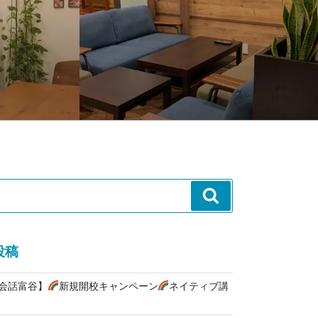
検
索
投稿
英会話富谷】
新規開校キャンペーン
ネイティブ講