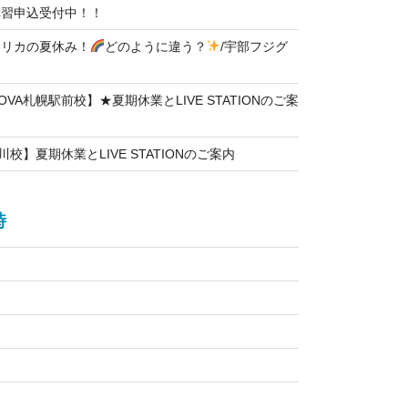
講習申込受付中！！
メリカの夏休み！
どのように違う？
/宇部フジグ
VA札幌駅前校】★夏期休業とLIVE STATIONのご案
川校】夏期休業とLIVE STATIONのご案内
時