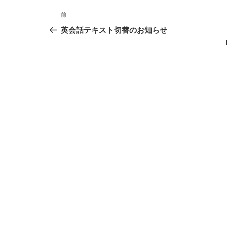
投
前
前
稿
の
英会話テキスト切替のお知らせ
投
ナ
稿
ビ
ゲ
ー
シ
ョ
ン