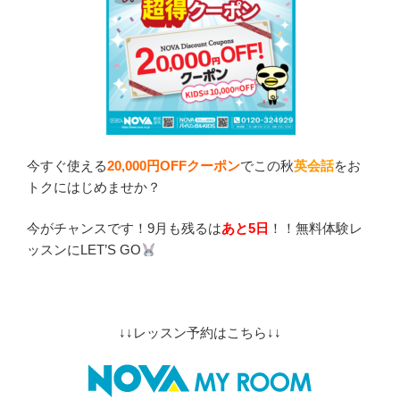
今すぐ使える
20,000円OFFクーポン
でこの秋
英会話
をお
トクにはじめませか？
今がチャンスです！9月も残るは
あと5日
！！無料体験レ
ッスンにLET’S GO
↓↓レッスン予約はこちら↓↓