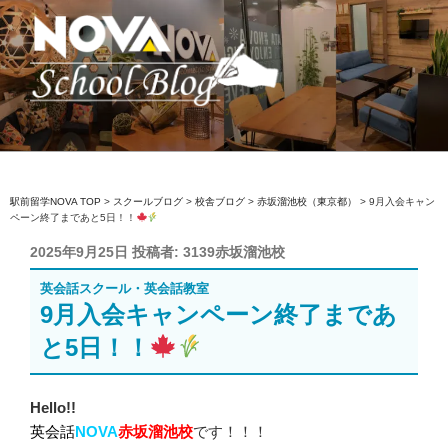
コ
ン
テ
ン
ツ
へ
駅前留学NOVA【公式】スクールブロ
英会話スクール・英会話教室
ス
グ
キ
ッ
駅前留学NOVA TOP
>
スクールブログ
>
校舎ブログ
>
赤坂溜池校（東京都）
>
9月入会キャン
ペーン終了まであと5日！！
プ
投
2025年9月25日
投稿者:
3139赤坂溜池校
稿
英会話スクール・英会話教室
日:
9月入会キャンペーン終了まであ
と5日！！
Hello!!
英会話
NOVA
赤坂溜池校
です！！！