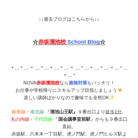
↓↓過去ブログはこちらから↓↓
☆
赤坂溜池校
School Blog
☆
＊… * … ＊ … * …＊ … * … ＊ … * …＊ … * … ＊… * …
＊… *
NOVA
赤坂溜池校
なら
資格対策
もバッチリ！
お仕事や学校帰りにスキルアップ目指しましょう
楽しい講師ばかりなので趣味でも全然OK
銀座線
・
南北線
『
溜池山王駅』
９番出口より
徒歩1分
。
丸の内線
・
千代田線
『
国会議事堂前駅
』からも９番出口
直結。
赤坂駅、六本木一丁目駅、虎ノ門駅、虎ノ門ヒルズ駅よ