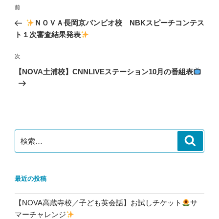
投
前
前
稿
の
ＮＯＶＡ長岡京バンビオ校 NBKスピーチコンテス
ナ
投
ト１次審査結果発表
ビ
稿
ゲ
次
次
の
ー
【NOVA土浦校】CNNLIVEステーション10月の番組表
投
シ
稿
ョ
ン
検
検
索
索:
最近の投稿
【NOVA高蔵寺校／子ども英会話】お試しチケット
サ
マーチャレンジ