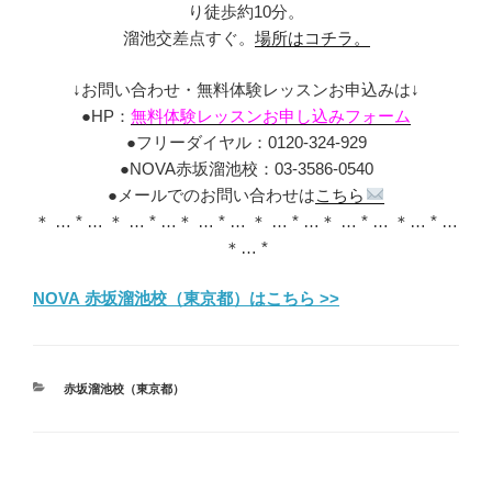
り徒歩約10分。
溜池交差点すぐ。
場所はコチラ。
↓お問い合わせ・無料体験レッスンお申込みは↓
●HP：
無料体験レッスンお申し込みフォーム
●フリーダイヤル：0120-324-929
●NOVA赤坂溜池校：03‐3586‐0540
●メールでのお問い合わせは
こちら
＊ … * … ＊ … * …＊ … * … ＊ … * …＊ … * … ＊… * …
＊… *
NOVA 赤坂溜池校（東京都）はこちら >>
カ
赤坂溜池校（東京都）
テ
ゴ
リ
ー