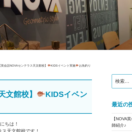
公式】スクールブログ
【英会話NOVAセンテラス天文館校】
KIDSイベント実施
お魚釣り
検
索:
ス天文館校】
KIDSイベン
最近の
【NOVA
んにちは！
師紹介♪
ラス天文館校です！