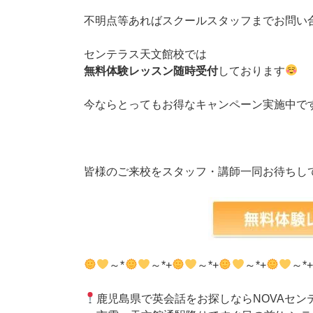
不明点等あればスクールスタッフまでお問い
センテラス天文館校では
無料体験レッスン随時受付
しております
今ならとってもお得なキャンペーン実施中で
皆様のご来校をスタッフ・講師一同お待ちし
～*
～*+
～*+
～*+
～*
鹿児島県で英会話をお探しならNOVAセン