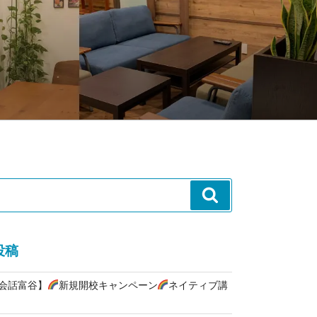
検
索
投稿
英会話富谷】
新規開校キャンペーン
ネイティブ講