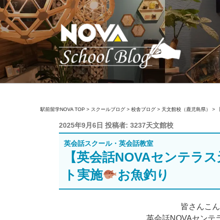
コ
ン
テ
ン
ツ
へ
ス
キ
駅前留学NOVA【
英会話スクール・英会話教室
ッ
駅前留学NOVA TOP
>
スクールブログ
>
校舎ブログ
>
天文館校（鹿児島県）
>
プ
投
2025年9月6日
投稿者:
3237天文館校
稿
英会話スクール・英会話教室
日:
【英会話NOVAセンテラ
ト実施
お魚釣り
皆さんこ
英会話NOVAセンテ