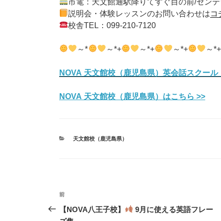
市電：天文館通駅降りてすぐ目の前/センテ
説明会・体験レッスンのお問い合わせは
コ
校舎TEL：099-210-7120
～*
～*+
～*+
～*+
～*
NOVA 天文館校（鹿児島県）英会話スクール
NOVA 天文館校（鹿児島県）はこちら >>
カ
天文館校（鹿児島県）
テ
ゴ
リ
ー
投
前
前
稿
の
【NOVA八王子校】
9月に使える英語フレー
投