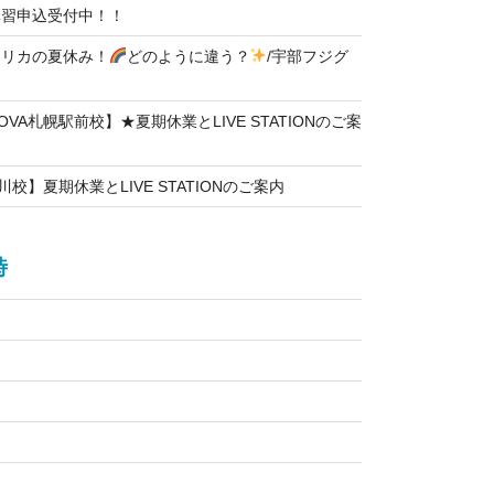
講習申込受付中！！
メリカの夏休み！
どのように違う？
/宇部フジグ
VA札幌駅前校】★夏期休業とLIVE STATIONのご案
川校】夏期休業とLIVE STATIONのご案内
時