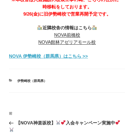
時移転をしております。
9/26(金)に旧伊勢崎校で営業再開予定です。
近隣校舎の情報はこちら
NOVA前橋校
NOVA館林アゼリアモール校
NOVA 伊勢崎校（群馬県）はこちら >>
カ
伊勢崎校（群馬県）
テ
ゴ
リ
ー
投
前
前
稿
の
【NOVA神楽坂校】
入会キャンペーン実施中
ナ
投