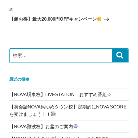
ビ
稿
ゲ
次
次
の
ー
【超お得】最大20,000円OFFキャンペーン
投
シ
稿
ョ
ン
検
検
索
索:
最近の投稿
【NOVA堺東校】LIVESTATION おすすめ番組☆
【英会話NOVA呉ゆめタウン校】定期的にNOVA SCORE
を受けましょう！！
【NOVA難波校】お盆のご案内