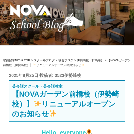
コ
ン
テ
ン
ツ
へ
駅前留学NOVA【公式】スクールブロ
英会話スクール・英会話教室
ス
グ
キ
ッ
駅前留学NOVA TOP
>
スクールブログ
>
校舎ブログ
>
伊勢崎校（群馬県）
>
【NOVAガーデン
前橋校（伊勢崎校）】
リニューアルオープンのお知らせ
プ
投
2025年8月25日
投稿者:
3523伊勢崎校
稿
英会話スクール・英会話教室
日:
【NOVAガーデン前橋校（伊勢崎
校）】
リニューアルオープン
のお知らせ
Hello, everyone