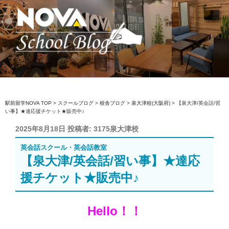
コ
ン
テ
ン
ツ
へ
駅前留学NOVA【公式】スクールブロ
英会話スクール・英会話教室
ス
グ
キ
ッ
駅前留学NOVA TOP
>
スクールブログ
>
校舎ブログ
>
泉大津校(大阪府)
>
【泉大津/英会話/習
い事】★達応援チケット★販売中♪
プ
投
2025年8月18日
投稿者:
3175泉大津校
稿
英会話スクール・英会話教室
日:
【泉大津/英会話/習い事】★達応
援チケット★販売中♪
Hello！！