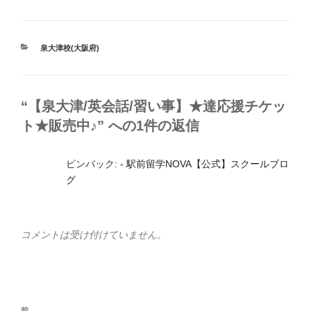
カ
泉大津校(大阪府)
テ
ゴ
リ
ー
“【泉大津/英会話/習い事】★達応援チケッ
ト★販売中♪” への1件の返信
ピンバック:
- 駅前留学NOVA【公式】スクールブロ
グ
コメントは受け付けていません。
投
前