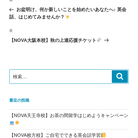
前
稿
の
お盆明け、何か新しいことを始めたいあなたへ♪ 英会
ナ
投
話、はじめてみませんか？
ビ
稿
ゲ
次
次
の
ー
【NOVA大阪本校】秋の上達応援チケット
投
シ
稿
ョ
ン
検
検
索
索:
最近の投稿
【NOVA天王寺校】お茶の間留学はじめようキャンペーン
【NOVA枚方校】ご自宅でできる英会話学習