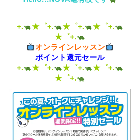
+.
★゜+.
★゜+.
★゜+.
★゜+.
オンラインレッスン
ポイント還元セール
+.
★゜+.
★゜+.
★゜+.
★゜+.