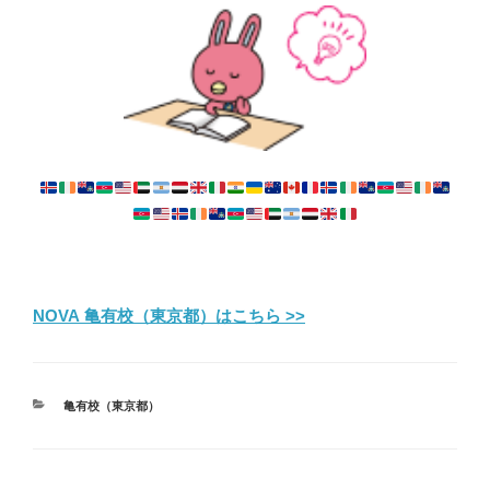
NOVA 亀有校（東京都）はこちら >>
カ
亀有校（東京都）
テ
ゴ
リ
ー