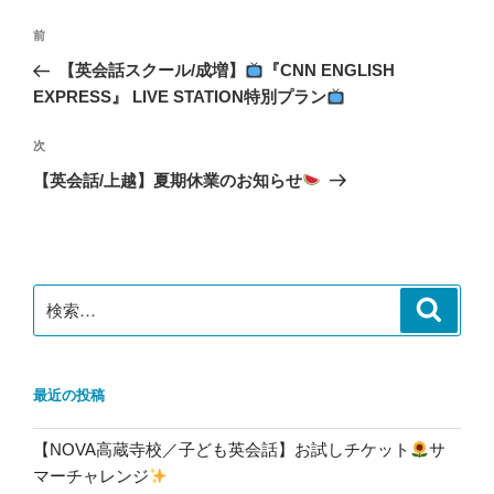
投
前
前
稿
の
【英会話スクール/成増】
『CNN ENGLISH
ナ
投
EXPRESS』 LIVE STATION特別プラン
ビ
稿
ゲ
次
次
の
ー
【英会話/上越】夏期休業のお知らせ
投
シ
稿
ョ
ン
検
検
索
索:
最近の投稿
【NOVA高蔵寺校／子ども英会話】お試しチケット
サ
マーチャレンジ