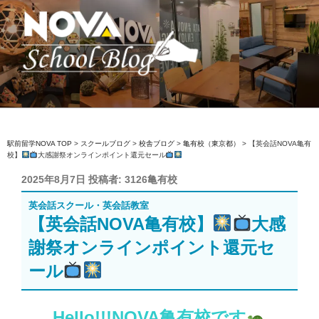
コ
ン
テ
ン
ツ
へ
駅前留学NOVA【公式】スクールブロ
英会話スクール・英会話教室
ス
グ
キ
ッ
駅前留学NOVA TOP
>
スクールブログ
>
校舎ブログ
>
亀有校（東京都）
>
【英会話NOVA亀有
校】
大感謝祭オンラインポイント還元セール
プ
投
2025年8月7日
投稿者:
3126亀有校
稿
英会話スクール・英会話教室
日:
【英会話NOVA亀有校】
大感
謝祭オンラインポイント還元セ
ール
Hello!!!NOVA亀有校です