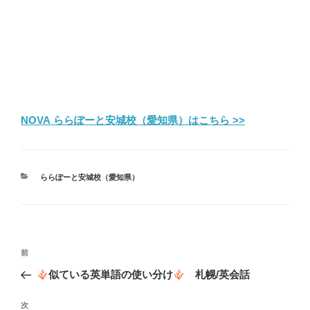
NOVA ららぽーと安城校（愛知県）はこちら >>
カ
ららぽーと安城校（愛知県）
テ
ゴ
リ
ー
投
前
前
稿
の
似ている英単語の使い分け
札幌/英会話
ナ
投
ビ
稿
次
次