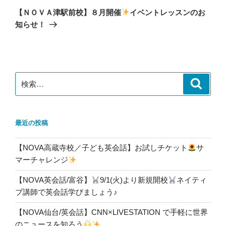
ゲ
の
【ＮＯＶＡ津駅前校】８月開催
イベントレッスンのお
投
ー
知らせ！
稿
シ
ョ
ン
検
検
索
索:
最近の投稿
【NOVA高蔵寺校／子ども英会話】お試しチケット
サ
マーチャレンジ
【NOVA英会話/富谷】
9/1(火)より新規開校
ネイティ
ブ講師で英会話学びましょう♪
【NOVA仙台/英会話】CNN×LIVESTATION で手軽に世界
のニュースを知ろう