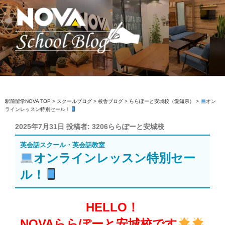
コ
ン
テ
ン
ツ
へ
駅前留学NOVA【公式】スクールブロ
英会話スクール・英会話教室
ス
グ
キ
ッ
駅前留学NOVA TOP
>
スクールブログ
>
校舎ブログ
>
ららぽーと安城校（愛知県）
>
オン
ラインレッスン特別セール！
プ
投
2025年7月31日
投稿者:
3206ららぽーと安城校
稿
英会話スクール・英会話教室
日:
オンラインレッスン特別セー
ル！
HELLO！
NOVAららぽーと安城校です