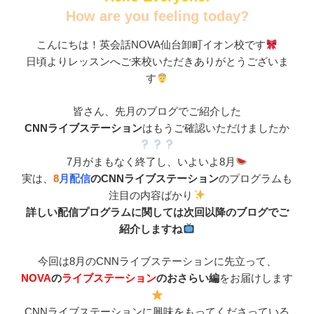
How are you feeling today?
こんにちは！英会話NOVA仙台卸町イオン校です
日頃よりレッスンへご来校いただきありがとうございま
す
皆さん、先月のブログでご紹介した
CNNライブステーション
はもうご確認いただけましたか
7月がまもなく終了し、いよいよ8月
実は、
8
月配信
のCNNライブステーション
のプログラムも
注目の内容ばかり
詳しい配信プログラムに関しては次回以降のブログでご
紹介しますね
今回は8月のCNNライブステーションに先立って、
NOVA
の
ライブステーション
のおさらい編
をお届けします
CNNライブステーションに興味をもってくださっている