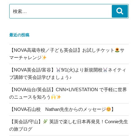
検
検
索
索:
最近の投稿
【NOVA高蔵寺校／子ども英会話】お試しチケット
サ
マーチャレンジ
【NOVA英会話/富谷】
9/1(火)より新規開校
ネイティ
ブ講師で英会話学びましょう♪
【NOVA仙台/英会話】CNN×LIVESTATION で手軽に世界
のニュースを知ろう
【NOVA石山校 Nathan先生からのメッセージ
】
【英会話/守山】
英語で楽しむ日本再発見！Connie先生
の旅ブログ