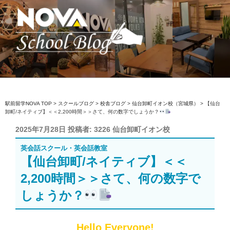
コ
ン
テ
ン
ツ
へ
駅前留学NOVA【公式】スクールブロ
英会話スクール・英会話教室
ス
グ
キ
ッ
駅前留学NOVA TOP
>
スクールブログ
>
校舎ブログ
>
仙台卸町イオン校（宮城県）
>
【仙台
卸町/ネイティブ】＜＜2,200時間＞＞さて、何の数字でしょうか？
プ
投
2025年7月28日
投稿者:
3226 仙台卸町イオン校
稿
英会話スクール・英会話教室
日:
【仙台卸町/ネイティブ】＜＜
2,200時間＞＞さて、何の数字で
しょうか？
Hello Everyone!