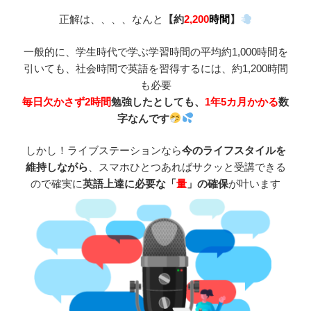
正解は、、、、なんと
【約
2,200
時間
】
一般的に、学生時代で学ぶ学習時間の平均約1,000時間を
引いても、社会時間で英語を習得するには、約1,200時間
も必要
毎日欠かさず2時間
勉強したとしても、
1年5カ月かかる
数
字なんです
しかし！ライブステーションなら
今のライフスタイルを
維持しながら
、スマホひとつあればサクッと受講できる
ので確実に
英語上達に必要な「
量
」の確保
が叶います