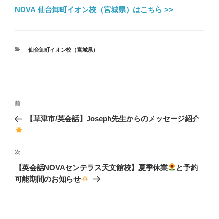
NOVA 仙台卸町イオン校（宮城県）はこちら >>
カ
仙台卸町イオン校（宮城県）
テ
ゴ
リ
ー
投
前
前
稿
の
【草津市/英会話】Joseph先生からのメッセージ紹介
ナ
投
ビ
稿
ゲ
次
次
の
ー
【英会話NOVAセンテラス天文館校】夏季休業
と予約
投
シ
可能期間のお知らせ
稿
ョ
ン