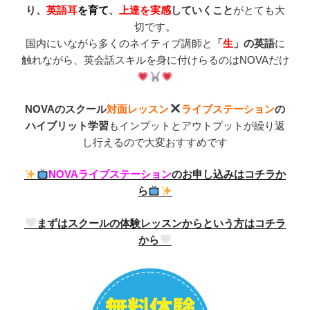
り、
英語耳
を育て
、
上達を実感
していくこと
がとても大
切です。
国内にいながら多くのネイティブ講師と
「
生
」の英語
に
触れながら、英会話スキルを身に付けらるのはNOVAだけ
NOVAのスクール
対面レッスン
ライブステーション
の
ハイブリット学習
もインプットとアウトプットが繰り返
し行えるので大変おすすめです
NOVAライブステーション
のお申し込みはコチラか
ら
まずはスクールの体験レッスンからという方はコチラ
から