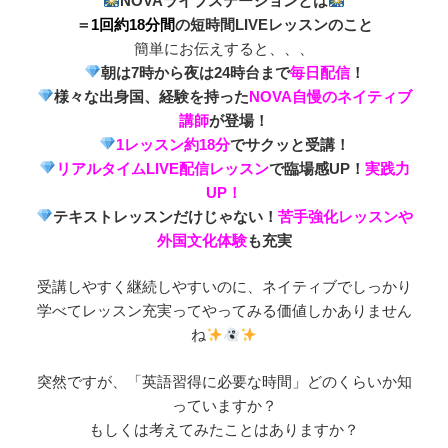
NOVAライブステーションとは
＝
1回約18分間
の短時間LIVEレッスンのこと
簡単にお伝えすると、、、
朝は7時から夜は24時台まで
毎日配信
！
様々な出身国、経験を持った
NOVA自慢のネイティブ
講師
が登場！
1レッスン約18分
でサクッと受講！
リアルタイムLIVE配信レッスン
で臨場感UP！
実践力
UP！
テキストレッスンだけじゃない！
苦手強化レッスンや
外国文化体験
も充実
受講しやすく継続しやすいのに、ネイティブでしっかり
学べてレッスン充実ってやってみる価値しかありません
ね
突然ですが、「英語習得に必要な時間」どのくらいか知
っていますか？
もしくは考えてみたことはありますか？