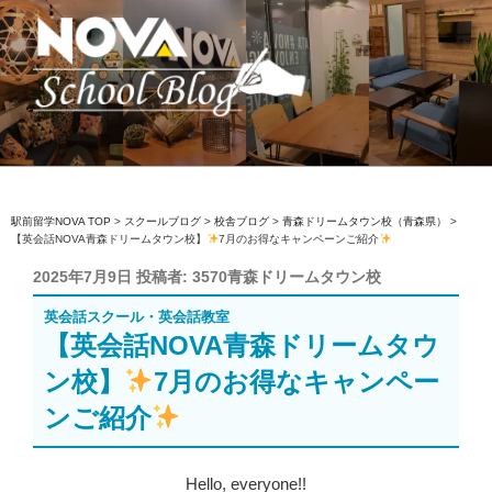
コ
ン
テ
ン
ツ
へ
駅前留学NOVA【公式】スクールブロ
英会話スクール・英会話教室
ス
グ
キ
ッ
駅前留学NOVA TOP
>
スクールブログ
>
校舎ブログ
>
青森ドリームタウン校（青森県）
>
【英会話NOVA青森ドリームタウン校】
7月のお得なキャンペーンご紹介
プ
投
2025年7月9日
投稿者:
3570青森ドリームタウン校
稿
英会話スクール・英会話教室
日:
【英会話NOVA青森ドリームタウ
ン校】
7月のお得なキャンペー
ンご紹介
Hello, everyone!!