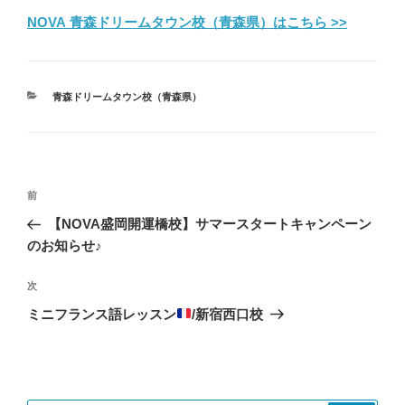
NOVA 青森ドリームタウン校（青森県）はこちら >>
カ
青森ドリームタウン校（青森県）
テ
ゴ
リ
ー
投
前
前
稿
の
【NOVA盛岡開運橋校】サマースタートキャンペーン
ナ
投
のお知らせ♪
ビ
稿
ゲ
次
次
の
ー
ミニフランス語レッスン
/新宿西口校
投
シ
稿
ョ
ン