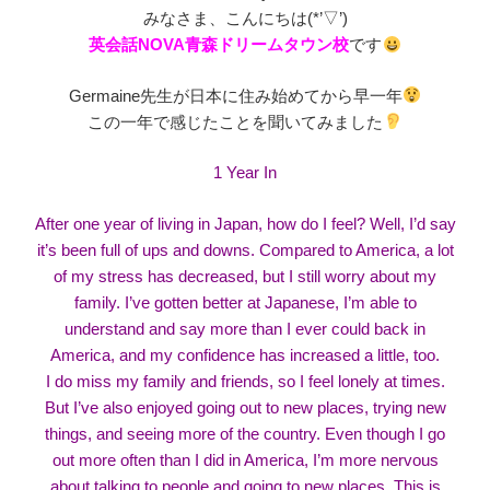
みなさま、こんにちは(*’▽’)
英会話NOVA青森ドリームタウン校
です
Germaine先生が日本に住み始めてから早一年
この一年で感じたことを聞いてみました
1 Year In
After one year of living in Japan, how do I feel? Well, I’d say
it’s been full of ups and downs. Compared to America, a lot
of my stress has decreased, but I still worry about my
family. I’ve gotten better at Japanese, I’m able to
understand and say more than I ever could back in
America, and my confidence has increased a little, too.
I do miss my family and friends, so I feel lonely at times.
But I’ve also enjoyed going out to new places, trying new
things, and seeing more of the country. Even though I go
out more often than I did in America, I’m more nervous
about talking to people and going to new places. This is