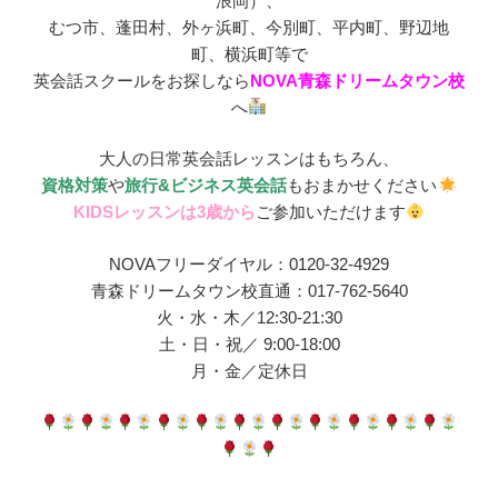
浪岡）、
むつ市、蓬田村、外ヶ浜町、今別町、平内町、野辺地
町、横浜町等で
英会話スクールをお探しなら
NOVA青森ドリームタウン校
へ
大人の日常英会話レッスンはもちろん、
資格対策
や
旅行&ビジネス英会話
もおまかせください
KIDSレッスンは3歳
から
ご参加いただけます
NOVAフリーダイヤル：0120-32-4929
青森ドリームタウン校直通：017-762-5640
火・水・木／12:30-21:30
土・日・祝／ 9:00-18:00
月・金／定休日