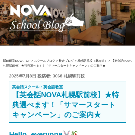
コ
ン
テ
ン
ツ
へ
駅前留学NOVA【公式】スクールブロ
英会話スクール・英会話教室
ス
グ
キ
ッ
駅前留学NOVA TOP
>
スクールブログ
>
校舎ブログ
>
札幌駅前校（北海道）
>
【英会話NOVA
札幌駅前校】★特典選べます！「サマースタートキャンペーン」のご案内★
プ
投
2025年7月8日
投稿者:
3068 札幌駅前校
稿
英会話スクール・英会話教室
日:
【英会話NOVA札幌駅前校】★特
典選べます！「サマースタート
キャンペーン」のご案内★
Hello, everyone