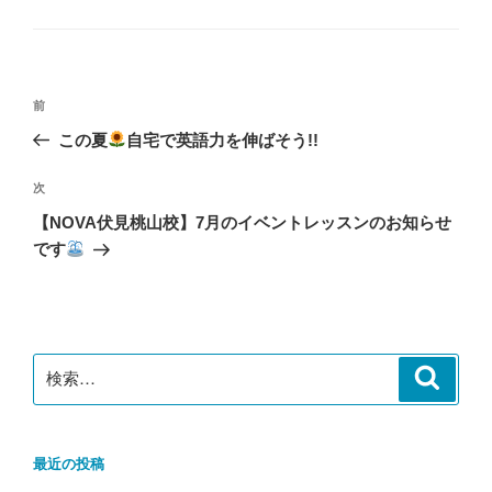
テ
ゴ
リ
ー
投
前
前
稿
の
この夏
自宅で英語力を伸ばそう!!
ナ
投
ビ
稿
次
次
ゲ
の
【NOVA伏見桃山校】7月のイベントレッスンのお知らせ
投
ー
です
稿
シ
ョ
ン
検
検
索
索:
最近の投稿