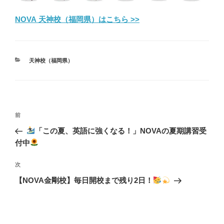
NOVA 天神校（福岡県）はこちら >>
カ
天神校（福岡県）
テ
ゴ
リ
ー
投
前
前
稿
の
「この夏、英語に強くなる！」NOVAの夏期講習受
ナ
投
付中
ビ
稿
ゲ
次
次
の
ー
【NOVA金剛校】毎日開校まで残り2日！
投
シ
稿
ョ
ン