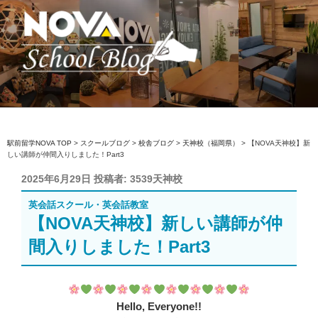
コ
ン
テ
ン
ツ
へ
駅前留学NOVA【公式】スクールブロ
英会話スクール・英会話教室
ス
グ
キ
ッ
駅前留学NOVA TOP
>
スクールブログ
>
校舎ブログ
>
天神校（福岡県）
>
【NOVA天神校】新
しい講師が仲間入りしました！Part3
プ
投
2025年6月29日
投稿者:
3539天神校
稿
英会話スクール・英会話教室
日:
【NOVA天神校】新しい講師が仲
間入りしました！Part3
Hello, Everyone!!