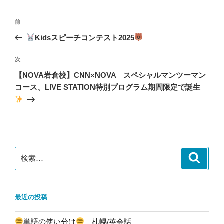
ー
投
前
前
稿
の
Kidsスピーチコンテスト2025
ナ
投
ビ
稿
次
次
ゲ
の
【NOVA岩倉校】CNN×NOVA スペシャルマンツーマン
投
ー
コース、LIVE STATION特別プログラム期間限定で誕生
稿
シ
ョ
ン
検
検
索
索:
最近の投稿
単語の使い分け
札幌/英会話