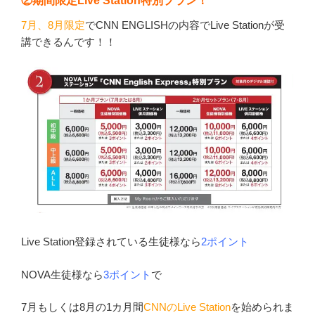
②期間限定Live Station特別プラン！
7月、8月限定
でCNN ENGLISHの内容でLive Stationが受
講できるんです！！
Live Station登録されている生徒様なら
2ポイント
NOVA生徒様なら
3ポイント
で
7月もしくは8月の1カ月間
CNNのLive Station
を始められま