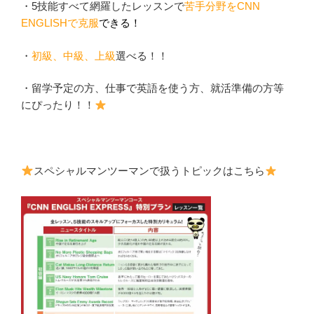
・5技能すべて網羅したレッスンで
苦手分野をCNN
ENGLISHで克服
できる！
・
初級、中級、上級
選べる！！
・留学予定の方、仕事で英語を使う方、就活準備の方等
にぴったり！！
スペシャルマンツーマンで扱うトピックはこちら