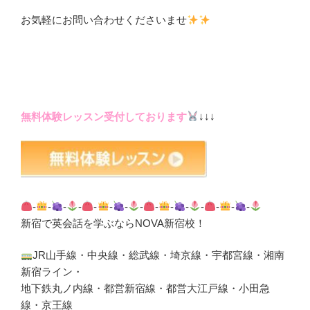
お気軽にお問い合わせくださいませ
無料体験レッスン受付しております
↓↓↓
-
-
-
-
-
-
-
-
-
-
-
-
-
-
-
新宿で英会話を学ぶならNOVA新宿校！
JR山手線・中央線・総武線・埼京線・宇都宮線・湘南
新宿ライン・
地下鉄丸ノ内線・都営新宿線・都営大江戸線・小田急
線・京王線