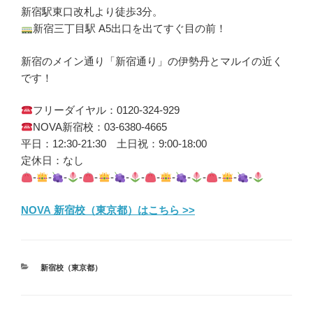
新宿駅東口改札より徒歩3分。
新宿三丁目駅 A5出口を出てすぐ目の前！
新宿のメイン通り「新宿通り」の伊勢丹とマルイの近く
です！
フリーダイヤル：0120-324-929
NOVA新宿校：03-6380-4665
平日：12:30-21:30 土日祝：9:00-18:00
定休日：なし
-
-
-
-
-
-
-
-
-
-
-
-
-
-
-
NOVA 新宿校（東京都）はこちら >>
カ
新宿校（東京都）
テ
ゴ
リ