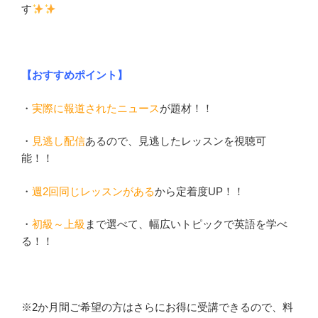
す
【おすすめポイント】
・
実際に報道されたニュース
が題材！！
・
見逃し配信
あるので、見逃したレッスンを視聴可
能！！
・
週2回同じレッスンがある
から定着度UP！！
・
初級～上級
まで選べて、幅広いトピックで英語を学べ
る！！
※2か月間ご希望の方はさらにお得に受講できるので、料