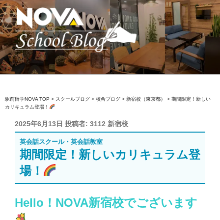
コ
ン
テ
ン
ツ
へ
駅前留学NOVA【公式】スクールブロ
英会話スクール・英会話教室
ス
グ
キ
ッ
駅前留学NOVA TOP
>
スクールブログ
>
校舎ブログ
>
新宿校（東京都）
>
期間限定！新しい
カリキュラム登場！
プ
投
2025年6月13日
投稿者:
3112 新宿校
稿
英会話スクール・英会話教室
日:
期間限定！新しいカリキュラム登
場！
Hello！NOVA新宿校でございます