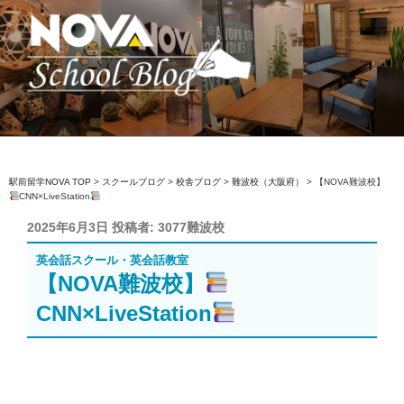
コ
ン
テ
ン
ツ
へ
駅前留学NOVA【公式】スクールブロ
英会話スクール・英会話教室
ス
グ
キ
ッ
駅前留学NOVA TOP
>
スクールブログ
>
校舎ブログ
>
難波校（大阪府）
>
【NOVA難波校】
CNN×LiveStation
プ
投
2025年6月3日
投稿者:
3077難波校
稿
英会話スクール・英会話教室
日:
【NOVA難波校】
CNN×LiveStation