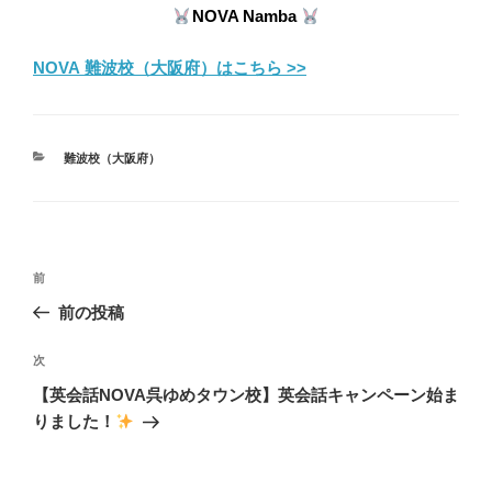
NOVA Namba
NOVA 難波校（大阪府）はこちら >>
カ
難波校（大阪府）
テ
ゴ
リ
ー
投
前
前
稿
の
前の投稿
ナ
投
ビ
稿
次
次
ゲ
の
【英会話NOVA呉ゆめタウン校】英会話キャンペーン始ま
投
ー
りました！
稿
シ
ョ