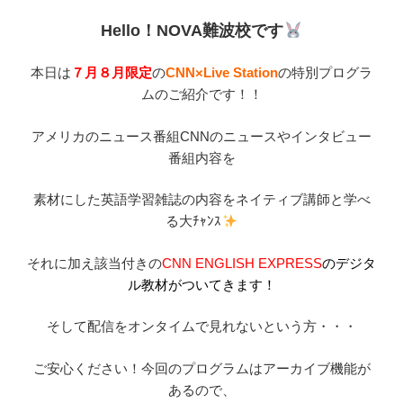
Hello！NOVA難波校です
本日は
７月８月限定
の
CNN×Live Station
の特別プログラ
ムのご紹介です！！
アメリカのニュース番組CNNのニュースやインタビュー
番組内容を
素材にした英語学習雑誌の内容をネイティブ講師と学べ
る大ﾁｬﾝｽ
それに加え該当付きの
CNN ENGLISH EXPRESS
のデジタ
ル教材がついてきます！
そして配信をオンタイムで見れないという方・・・
ご安心ください！今回のプログラムはアーカイブ機能が
あるので、