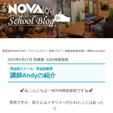
コ
ン
テ
ン
ツ
へ
駅前留学NOVA【公式】スクールブロ
英会話スクール・英会話教室
ス
グ
キ
ッ
駅前留学NOVA TOP
>
スクールブログ
>
校舎ブログ
>
神楽坂校(東京都)
>
講師Andyの紹介
プ
投
2025年5月27日
投稿者:
3256神楽坂校
稿
英会話スクール・英会話教室
日:
講師Andyの紹介
こんにちは！NOVA神楽坂校です
突然ですが、皆さんはイギリスへ行かれたことはあった
り、