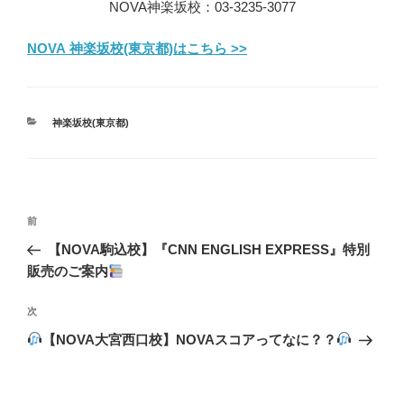
NOVA神楽坂校：03-3235-3077
NOVA 神楽坂校(東京都)はこちら >>
カ
神楽坂校(東京都)
テ
ゴ
リ
ー
投
前
前
稿
の
【NOVA駒込校】『CNN ENGLISH EXPRESS』特別
ナ
投
販売のご案内
ビ
稿
ゲ
次
次
の
ー
【NOVA大宮西口校】NOVAスコアってなに？？
投
シ
稿
ョ