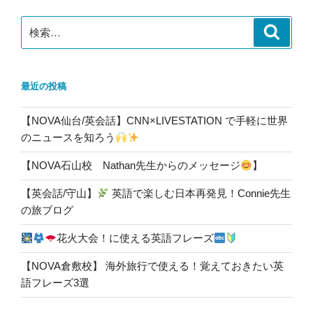
ン
検
検
索
索:
最近の投稿
【NOVA仙台/英会話】CNN×LIVESTATION で手軽に世界
のニュースを知ろう
【NOVA石山校 Nathan先生からのメッセージ
】
【英会話/守山】
英語で楽しむ日本再発見！Connie先生
の旅ブログ
花火大会！に使える英語フレーズ
【NOVA倉敷校】 海外旅行で使える！覚えておきたい英
語フレーズ3選