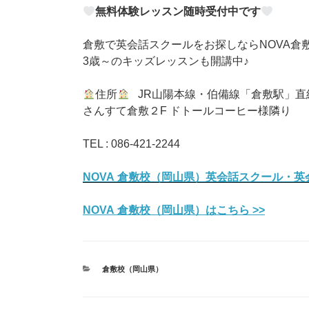
無料体験レッスン随時受付中です
倉敷で英会話スクールをお探しならNOVA倉
3歳～のキッズレッスンも開講中♪
住所
JR山陽本線・伯備線「倉敷駅」直
さんすて倉敷２F ドトールコーヒー様隣り
TEL : 086-421-2244
NOVA 倉敷校（岡山県）英会話スクール・英
NOVA 倉敷校（岡山県）はこちら >>
カ
倉敷校（岡山県）
テ
ゴ
リ