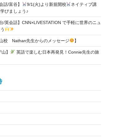
英会話/富谷】
9/1(火)より新規開校
ネイティブ講
学びましょう♪
台/英会話】CNN×LIVESTATION で手軽に世界のニュ
ろう
石山校 Nathan先生からのメッセージ
】
守山】
英語で楽しむ日本再発見！Connie先生の旅
時