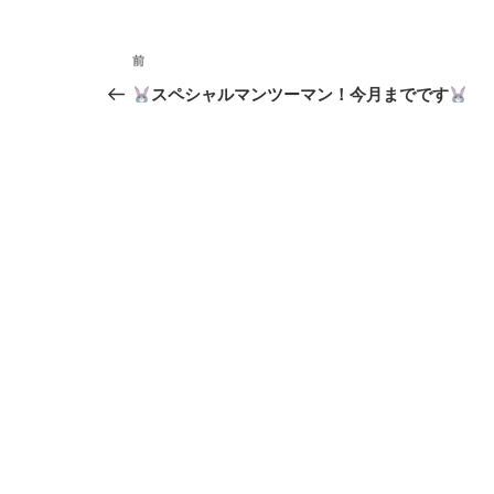
ー
投
前
前
稿
の
スペシャルマンツーマン！今月までです
投
ナ
稿
ビ
ゲ
ー
シ
ョ
ン