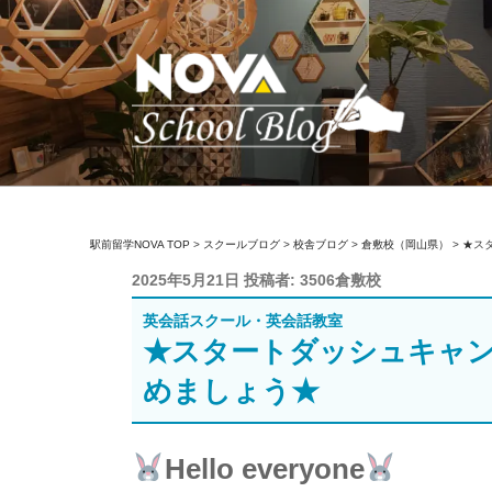
コ
ン
テ
ン
ツ
へ
ス
キ
駅前留学NOVA【
英会話スクール・英会話教室
ッ
駅前留学NOVA TOP
>
スクールブログ
>
校舎ブログ
>
倉敷校（岡山県）
>
★ス
プ
投
2025年5月21日
投稿者:
3506倉敷校
稿
英会話スクール・英会話教室
日:
★スタートダッシュキャ
めましょう★
Hello everyone