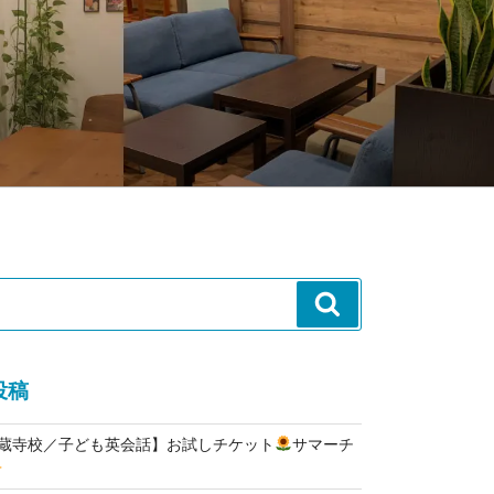
検
索
投稿
高蔵寺校／子ども英会話】お試しチケット
サマーチ