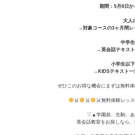
期間：5月6日か
大人
→対象コースの3ヶ月間レ
中学
→英会話テキス
小学生以
→
KIDSテキスト
ぜひこのお得な機会にまずは無料体
無料体験レッ
▽▲学園前、生駒、
英会話教室をお探しなら、N