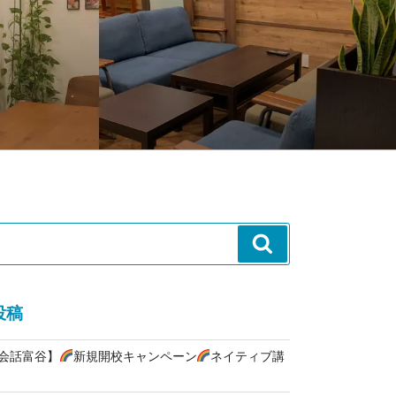
検
索
投稿
英会話富谷】
新規開校キャンペーン
ネイティブ講