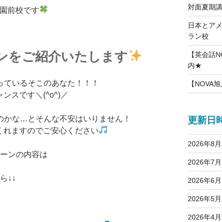
対面夏期
学園前校です
日本とア
ラン校
ンをご紹介いたします
【英会話NO
内★
っているそこのあなた！！！
【NOVA旭
スです＼(^o^)／
のかな…とそんな不安はいりません！
更新日
くれますのでご安心ください
2026年8月
ペーンの内容は
2026年7月
ら↓↓
2026年6月
2026年5月
2026年4月