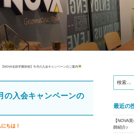
公式】スクールブログ
>
【NOVA近鉄学園前校】今月の入会キャンペーンのご案内
検
索:
今月の入会キャンペーンの
最近の
【NOVA
んにちは！
師紹介♪