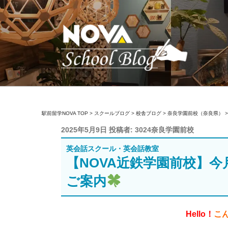
コ
ン
テ
ン
ツ
へ
ス
キ
駅前留学NOVA【
英会話スクール・英会話教室
ッ
駅前留学NOVA TOP
>
スクールブログ
>
校舎ブログ
>
奈良学園前校（奈良県）
プ
投
2025年5月9日
投稿者:
3024奈良学園前校
稿
英会話スクール・英会話教室
日:
【NOVA近鉄学園前校】
ご案内
Hello！
こ