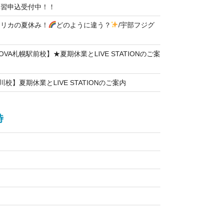
講習申込受付中！！
メリカの夏休み！
どのように違う？
/宇部フジグ
VA札幌駅前校】★夏期休業とLIVE STATIONのご案
川校】夏期休業とLIVE STATIONのご案内
時