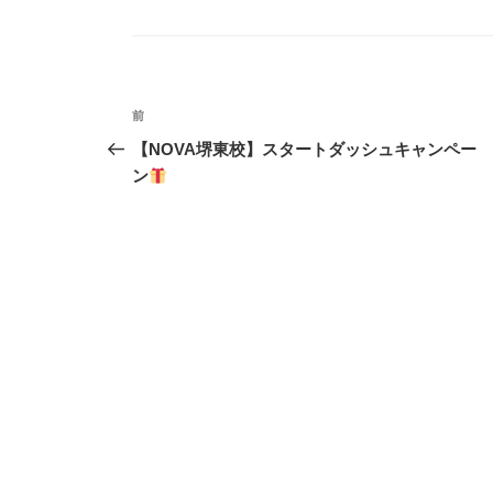
テ
ゴ
リ
ー
投
前
前
稿
の
【NOVA堺東校】スタートダッシュキャンペー
投
ン
ナ
稿
ビ
ゲ
ー
シ
ョ
ン