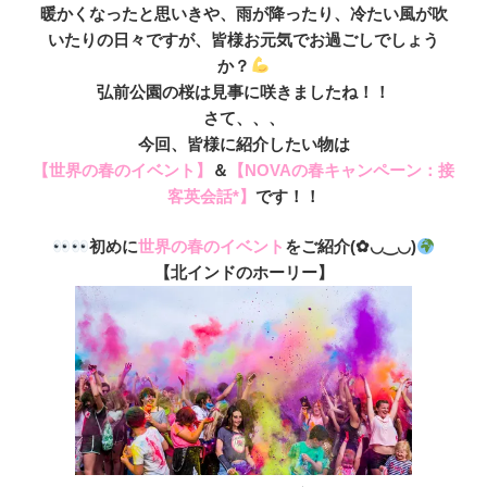
暖かくなったと思いきや、雨が降ったり、冷たい風が吹
いたりの日々ですが、皆様お元気でお過ごしでしょう
か？
弘前公園の桜は見事に咲きましたね！！
さて、、、
今回、皆様に紹介したい物は
【世界の春のイベント】
＆
【NOVAの春キャンペーン：接
客英会話*】
です！！
初めに
世界の春のイベント
をご紹介(✿◡‿◡)
【北インドのホーリー】