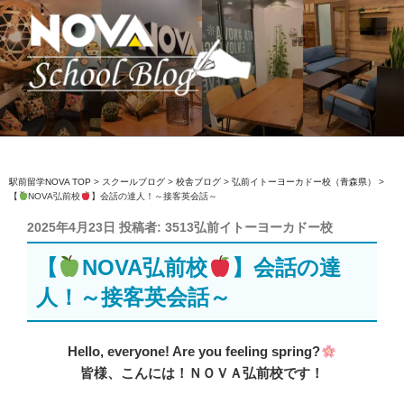
コ
ン
テ
ン
ツ
へ
駅前留学NOVA【公式】スクールブロ
英会話スクール・英会話教室
ス
グ
キ
ッ
駅前留学NOVA TOP
>
スクールブログ
>
校舎ブログ
>
弘前イトーヨーカドー校（青森県）
>
【
NOVA弘前校
】会話の達人！～接客英会話～
プ
投
2025年4月23日
投稿者:
3513弘前イトーヨーカドー校
稿
【
NOVA弘前校
】会話の達
日:
人！～接客英会話～
Hello, everyone! Are you feeling spring?
皆様、こんには！ＮＯＶＡ弘前校です！