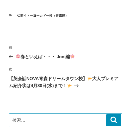
カ
弘前イトーヨーカドー校（青森県）
テ
ゴ
リ
ー
投
前
前
稿
の
春といえば・・・ Joni編
ナ
投
ビ
稿
次
次
ゲ
の
【英会話NOVA青森ドリームタウン校】
大人プレミア
投
ー
ム紹介状は4月30日(水)まで！
稿
シ
ョ
ン
検
検
索
索: