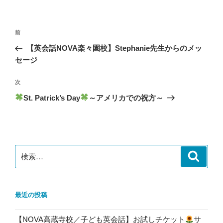
リ
ー
投
前
前
稿
の
【英会話NOVA楽々園校】Stephanie先生からのメッ
ナ
投
セージ
ビ
稿
ゲ
次
次
の
ー
St. Patrick’s Day
～アメリカでの祝方～
投
シ
稿
ョ
ン
検
検
索
索:
最近の投稿
【NOVA高蔵寺校／子ども英会話】お試しチケット
サ