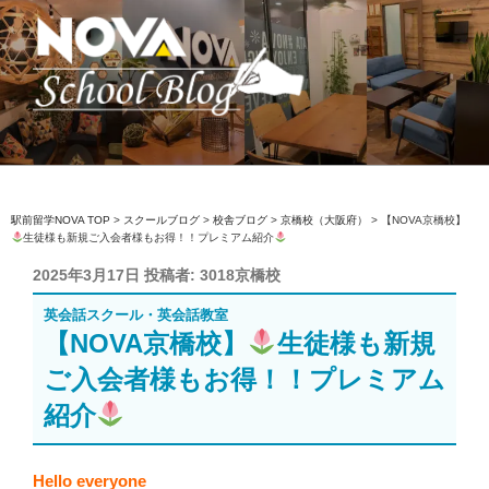
コ
ン
テ
ン
ツ
へ
駅前留学NOVA【公式】スクールブロ
英会話スクール・英会話教室
ス
グ
キ
ッ
駅前留学NOVA TOP
>
スクールブログ
>
校舎ブログ
>
京橋校（大阪府）
>
【NOVA京橋校】
生徒様も新規ご入会者様もお得！！プレミアム紹介
プ
投
2025年3月17日
投稿者:
3018京橋校
稿
英会話スクール・英会話教室
日:
【NOVA京橋校】
生徒様も新規
ご入会者様もお得！！プレミアム
紹介
Hello everyone