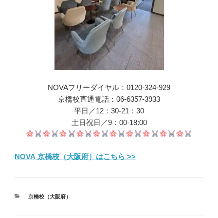
NOVAフリーダイヤル：0120-324-929
京橋校直通電話：06-6357-3933
平日／12：30-21：30
土日祝日／9：00-18:00
NOVA 京橋校（大阪府）はこちら >>
カ
京橋校（大阪府）
テ
ゴ