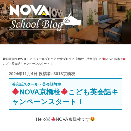
コ
ン
テ
ン
ツ
へ
駅前留学NOVA【公式】スクールブロ
英会話スクール・英会話教室
ス
グ
キ
ッ
駅前留学NOVA TOP
>
スクールブログ
>
校舎ブログ
>
京橋校（大阪府）
>
NOVA京橋校
こども英会話キャンペーンスタート！
プ
投
2024年11月4日
投稿者:
3018京橋校
稿
英会話スクール・英会話教室
日:
NOVA京橋校
こども英会話キ
ャンペーンスタート！
Hello
NOVA京橋校です