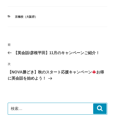
カ
京橋校（大阪府）
テ
ゴ
リ
ー
投
前
前
稿
の
【英会話/彦根平田】11月のキャンペーンご紹介！
ナ
投
ビ
稿
次
次
ゲ
の
【NOVA勝どき】秋のスタート応援キャンペーン
お得
投
ー
に英会話を始めよう！
稿
シ
ョ
ン
検
検
索
索: