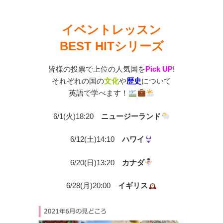
イベントレッスン
BEST HITシリーズ
皆様の投票で上位の人気国を
Pick UP
!
それぞれの国の
文化
や
歴史
について
英語で学べます！
6/1(火)18:20
ニュージーランド
6/12(土)14:10
ハワイ
6/20(日)13:20
カナダ
6/28(月)20:00
イギリス