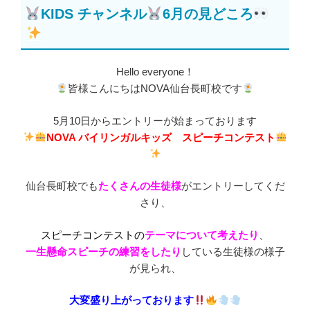
稿
KIDS チャンネル
6月の見どころ
日:
Hello everyone！
皆様こんにちはNOVA仙台長町校です
5月10日からエントリーが始まっております
NOVA バイリンガルキッズ スピーチコンテスト
仙台長町校でも
たくさんの生徒様
がエントリーしてくだ
さり、
スピーチコンテストの
テーマについて考えたり
、
一生懸命スピーチの練習をしたり
している生徒様の様子
が見られ、
大変盛り上がっております