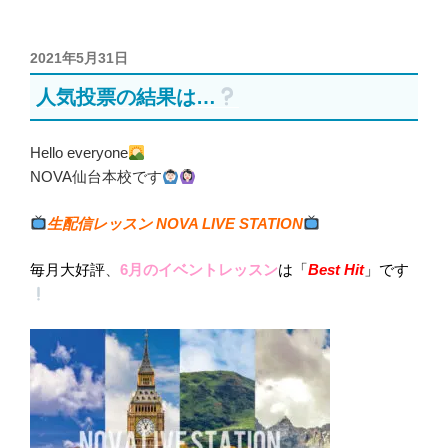
投
2021年5月31日
稿
人気投票の結果は…
日:
Hello everyone
NOVA仙台本校です
生配信レッスン NOVA LIVE STATION
毎月大好評
、
6月のイベントレッスン
は「
Best Hit
」です