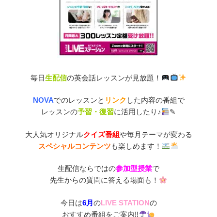
毎日
生配信
の英会話レッスンが見放題！
NOVA
でのレッスンと
リンク
した内容の番組で
レッスンの
予習・復習
に活用したり♪
✎
大人気オリジナル
クイズ番組
や毎月テーマが変わる
スペシャルコンテンツ
も楽しめます！
生配信ならではの
参加型授業
で
先生からの質問に答える場面も！
今日は
6月
の
LIVE STATION
の
おすすめ番組をご案内!!