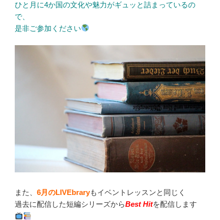
ひと月に4か国の文化や魅力がギュッと詰まっているの
で、
是非ご参加ください
また、
6月のLIVEbrary
もイベントレッスンと同じく
過去に配信した短編シリーズから
Best Hit
を配信します