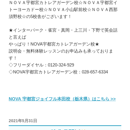
ＮＯＶＡ宇都宮カトレアガーデン校☆ＮＯＶＡ宇都宮イ
トーヨーカドー校☆ＮＯＶＡ小山駅前校☆ＮＯＶＡ西那
須野校☆の5校舎がございます！
★インターパーク・雀宮・真岡・上三川・下野で英会話
と言えば
やっぱり！NOVA宇都宮カトレアガーデン校★
説明会・無料体験レッスンのお申込みも承っておりま
す！
◇フリーダイヤル：0120-324-929
◇NOVA宇都宮カトレアガーデン校：028-657-6334
NOVA 宇都宮ジョイフル本田校（栃木県）はこちら >>
投
2021年5月31日
稿