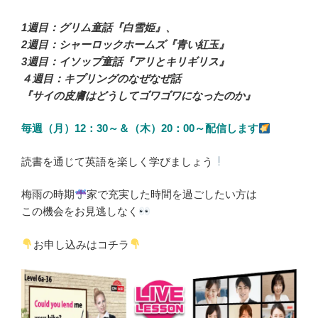
1週目：グリム童話『白雪姫』、
2週目：シャーロックホームズ『青い紅玉』
3週目：イソップ童話『アリとキリギリス』
４週目：キプリングのなぜなぜ話
『サイの皮膚はどうしてゴワゴワになったのか』
毎週（月）12：30～＆（木）20：00～配信します
読書を通じて英語を楽しく学びましょう
梅雨の時期
家で充実した時間を過ごしたい方は
この機会をお見逃しなく
お申し込みはコチラ