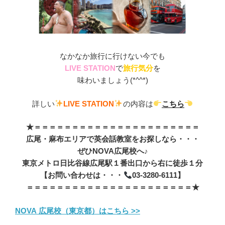
なかなか旅行に行けない今でも
LIVE STATION
で
旅行気分
を
味わいましょう(*^^*)
詳しい
LIVE STATION
の内容は
こちら
★＝＝＝＝＝＝＝＝＝＝＝＝＝＝＝＝＝＝＝＝＝＝
広尾・麻布エリアで英会話教室をお探しなら・・・
ぜひNOVA広尾校へ♪
東京メトロ日比谷線広尾駅１番出口から右に徒歩１分
【お問い合わせは・・・
03-3280-6111】
＝＝＝＝＝＝＝＝＝＝＝＝＝＝＝＝＝＝＝＝＝＝★
NOVA 広尾校（東京都）はこちら >>