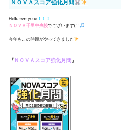
ＮＯＶＡスコア強化月間
日:
Hello everyone
！！！
ＮＯＶＡ千里中央校
でございます(^^
今年もこの時期がやってきました
『
ＮＯＶＡスコア強化月間
』