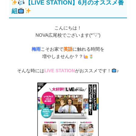
【LIVE STATION】6月のオススメ番
日:
組
こんにちは！
NOVA広尾校でございます(*’▽’)
梅雨
こそお家で
英語
に触れる時間を
増やしませんか？？
そんな時には
LIVE STATION
がおススメです！
♪