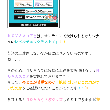
ＮＯＶＡスコア
と
は、オンラインで受けられるオリジナ
ルの
レベルチェックテスト
です
！！
英語の上達度はなかなか目には見えないものですよ
ね、、、
そのため、ＮＯＶＡでは皆様に上達を実感頂けるよう
Ｎ
ＯＶＡスコア
を実施しております(^^)/
そして、
今どこが苦手なのか
・
以前に比べどこに力がつ
いたのか
をご確認いただくことができます
！！
参加すると
ＮＯＶＡうさぎグッズ
もＧＥＴできます