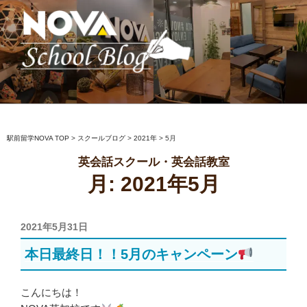
コ
ン
テ
ン
ツ
へ
駅前留学NOVA【公式】スクールブロ
英会話スクール・英会話教室
ス
グ
キ
ッ
駅前留学NOVA TOP
>
スクールブログ
>
2021年
>
5月
プ
英会話スクール・英会話教室
月:
2021年5月
投
2021年5月31日
稿
本日最終日！！5月のキャンペーン
日:
こんにちは！