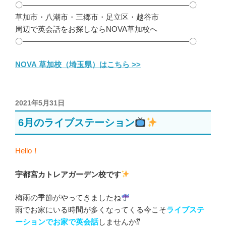
〇――――――――――――――――――――――〇
草加市・八潮市・三郷市・足立区・越谷市
周辺で英会話をお探しならNOVA草加校へ
〇――――――――――――――――――――――〇
NOVA 草加校（埼玉県）はこちら >>
投
2021年5月31日
稿
6月のライブステーション
日:
Hello！
宇都宮カトレアガーデン校です
梅雨の季節がやってきましたね
雨でお家にいる時間が多くなってくる今こそ
ライブステ
ーションでお家で英会話
しませんか⁇