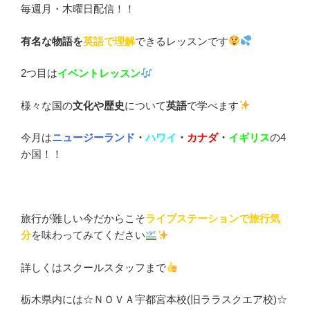
毎週月・木曜日配信！！
有名な物語を
英語で理解
できるレッスンです
2つ目は
イベントレッスン
様々な国の
文化や歴史
について
英語
で学べます
今月は
ニュージーランド
・
ハワイ
・
カナダ
・
イギリス
の4
か国！！
旅行が難しい今だからこそ
ライブステーションで旅行気
分
を味わってみてください
詳しくはスクールスタッフまで
栃木県内には☆ＮＯＶＡ宇都宮本校(旧ララスクエア校)☆