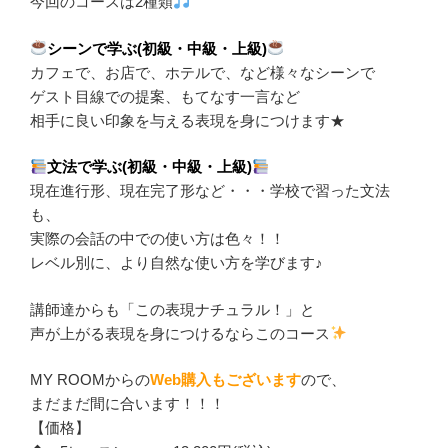
今回のコースは2種類
シーンで学ぶ(初級・中級・上級)
カフェで、お店で、ホテルで、など様々なシーンで
ゲスト目線での提案、もてなす一言など
相手に良い印象を与える表現を身につけます★
文法で学ぶ(初級・中級・上級)
現在進行形、現在完了形など・・・学校で習った文法
も、
実際の会話の中での使い方は色々！！
レベル別に、より自然な使い方を学びます♪
講師達からも「この表現ナチュラル！」と
声が上がる表現を身につけるならこのコース
MY ROOMからの
Web購入もございます
ので、
まだまだ間に合います！！！
【価格】