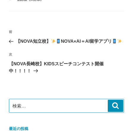
テ
ゴ
リ
ー
投
前
前
稿
の
【NOVA知立校】
NOVA×AI＝AI留学アプリ
ナ
投
ビ
稿
次
次
ゲ
の
【NOVA長崎校】KIDSスピーチコンテスト開催
投
ー
中！！！！
稿
シ
ョ
ン
検
検
索
索:
最近の投稿