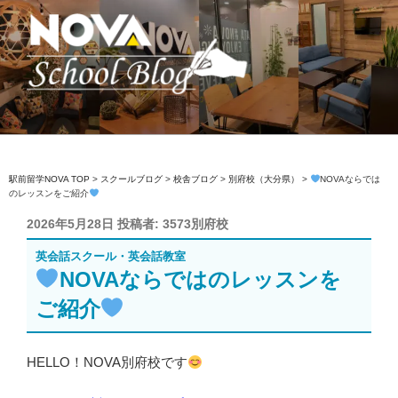
コ
ン
テ
ン
ツ
へ
駅前留学NOVA【公式】スクールブロ
英会話スクール・英会話教室
ス
グ
キ
ッ
駅前留学NOVA TOP
>
スクールブログ
>
校舎ブログ
>
別府校（大分県）
>
NOVAならでは
のレッスンをご紹介
プ
投
2026年5月28日
投稿者:
3573別府校
稿
英会話スクール・英会話教室
日:
NOVAならではのレッスンを
ご紹介
HELLO！NOVA別府校です