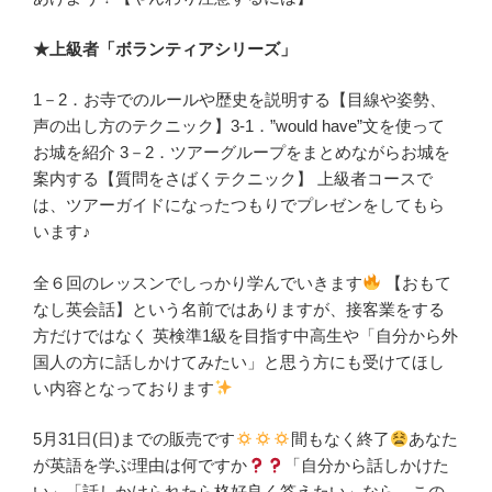
★上級者「ボランティアシリーズ」
1－2．お寺でのルールや歴史を説明する【目線や姿勢、
声の出し方のテクニック】3‐1．”would have”文を使って
お城を紹介 3－2．ツアーグループをまとめながらお城を
案内する【質問をさばくテクニック】 上級者コースで
は、ツアーガイドになったつもりでプレゼンをしてもら
います♪
全６回のレッスンでしっかり学んでいきます
【おもて
なし英会話】という名前ではありますが、接客業をする
方だけではなく 英検準1級を目指す中高生や「自分から外
国人の方に話しかけてみたい」と思う方にも受けてほし
い内容となっております
5月31日(日)までの販売です
間もなく終了
あなた
が英語を学ぶ理由は何ですか
「自分から話しかけた
い」「話しかけられたら格好良く答えたい」なら、この