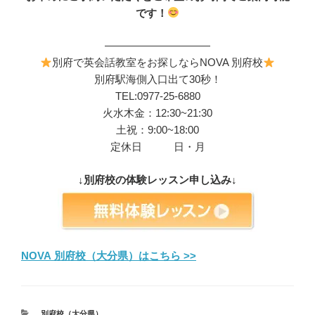
です！
——————————
別府で英会話教室をお探しならNOVA 別府校
別府駅海側入口出て30秒！
TEL:0977-25-6880
火水木金：12:30~21:30
土祝：9:00~18:00
定休日 日・月
↓別府校の体験レッスン申し込み↓
NOVA 別府校（大分県）はこちら >>
カ
別府校（大分県）