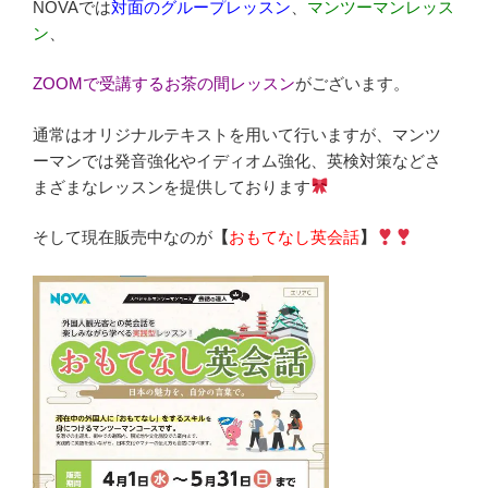
NOVAでは
対面のグループレッスン
、
マンツーマンレッス
ン
、
ZOOMで受講するお茶の間レッスン
がございます。
通常はオリジナルテキストを用いて行いますが、マンツ
ーマンでは発音強化やイディオム強化、英検対策などさ
まざまなレッスンを提供しております
そして現在販売中なのが
【
おもてなし英会話
】