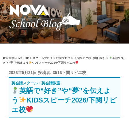
コ
ン
テ
ン
ツ
へ
駅前留学NOVA【公式】スクールブロ
英会話スクール・英会話教室
ス
グ
キ
ッ
駅前留学NOVA TOP
>
スクールブログ
>
校舎ブログ
>
下関リピエ校（山口県）
>
英語で“好
き”や“夢”を伝えよう
KIDSスピーチ2026/下関リピエ校
プ
投
2026年5月21日
投稿者:
3516下関リピエ校
稿
英会話スクール・英会話教室
日:
英語で“好き”や“夢”を伝えよ
う
KIDSスピーチ2026/下関リピ
エ校