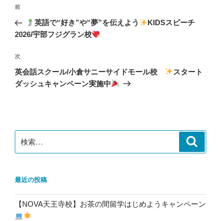
投
前
前
稿
の
英語で“好き”や“夢”を伝えよう
KIDSスピーチ
ナ
投
2026/宇部フジグラン校
ビ
稿
ゲ
次
次
の
ー
英会話スクール/小倉サニーサイドモール校
スタート
投
シ
ダッシュキャンペーン実施中
稿
ョ
ン
検
検
索
索:
最近の投稿
【NOVA天王寺校】お茶の間留学はじめようキャンペーン