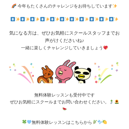
今年もたくさんのチャレンジをお待ちしています
気
に
なる
方
は、
ぜひ
お
気軽
に
スクール
スタッフ
まで
お
声
が
け
くだ
さい
ね♪
一緒
に
楽
しくチャレンジして
いき
ま
しょう
無料体験レッスンも受付中です
ぜひお気軽にスクールまでお問い合わせください。
無料体験レッスンはこちらから