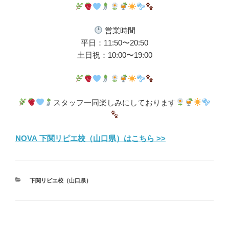
営業時間
平日：11:50〜20:50
土日祝：10:00〜19:00
スタッフ一同楽しみにしております
NOVA 下関リピエ校（山口県）はこちら >>
カ
下関リピエ校（山口県）
テ
ゴ
リ
ー