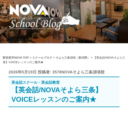
コ
ン
テ
ン
ツ
へ
駅前留学NOVA【公式】スクールブロ
英会話スクール・英会話教室
ス
グ
キ
ッ
駅前留学NOVA TOP
>
スクールブログ
>
そよら三条須頃（新潟県）
>
【英会話/NOVAそよら三
条】VOICEレッスンのご案内★
プ
投
2026年5月19日
投稿者:
3578NOVAそよら三条須頃校
稿
英会話スクール・英会話教室
日:
【英会話/NOVAそよら三条】
VOICEレッスンのご案内★