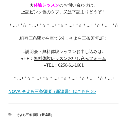
★
体験レッスン
のお問い合わせは、
上記ピンク色のタブ、又は下記よりどうぞ！
＊…+ *☆ ＊…+ *☆＊…+ *☆＊…+ *☆＊…+ *☆＊…+ *☆
JR燕三条駅から車で5分！そよら三条須頃1F！
↓説明会・無料体験レッスンお申し込みは↓
●HP：
無料体験レッスンお申し込みフォーム
●TEL：0256-61-1681
＊…+ *☆＊…+ *☆＊…+ *☆＊…+ *☆＊…+ *☆＊…+
NOVA そよら三条須頃（新潟県）はこちら >>
カ
そよら三条須頃（新潟県）
テ
ゴ