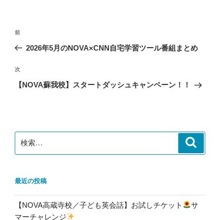
リ
ー
投
前
前
稿
の
2026年5月のNOVA×CNN自宅学習ツール番組まとめ
ナ
投
ビ
稿
次
次
ゲ
の
【NOVA蘇我校】スタートダッシュキャンペーン！！
投
ー
稿
シ
ョ
ン
検
検
索
索:
最近の投稿
【NOVA高蔵寺校／子ども英会話】お試しチケット
サ
マーチャレンジ