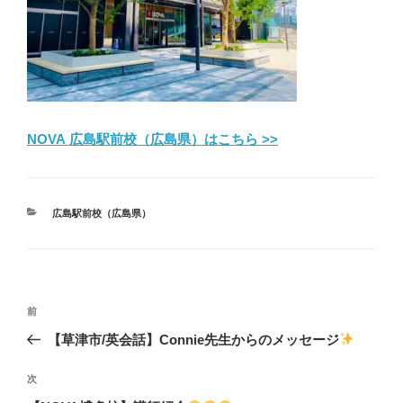
NOVA 広島駅前校（広島県）はこちら >>
カ
広島駅前校（広島県）
テ
ゴ
リ
ー
投
前
前
稿
の
【草津市/英会話】Connie先生からのメッセージ
ナ
投
ビ
稿
次
次
ゲ
の