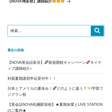
【NOVA博多校】講師紹介
投
ー
稿
シ
ョ
ン
検
検
索
索:
最近の投稿
【NOVA英会話富谷】
新規開校キャンペーン
ネイテ
ィブ講師紹介♪
対面夏期講習申込受付中！！
日本とアメリカの夏休み！
どのように違う？
/宇部フ
ジグラン校
【英会話NOVA札幌駅前校】★夏期休業とLIVE STATION
のご案内★