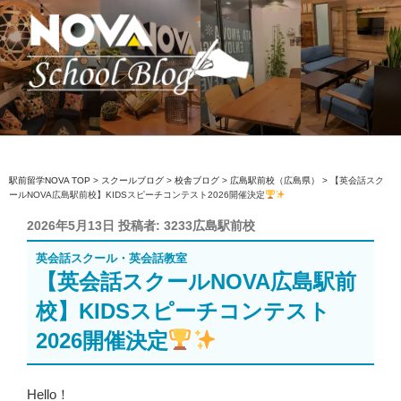
コ
ン
テ
ン
ツ
へ
駅前留学NOVA【公式】スクールブロ
英会話スクール・英会話教室
ス
グ
キ
ッ
駅前留学NOVA TOP
>
スクールブログ
>
校舎ブログ
>
広島駅前校（広島県）
>
【英会話スク
ールNOVA広島駅前校】KIDSスピーチコンテスト2026開催決定
プ
投
2026年5月13日
投稿者:
3233広島駅前校
稿
英会話スクール・英会話教室
日:
【英会話スクールNOVA広島駅前
校】KIDSスピーチコンテスト
2026開催決定
Hello！