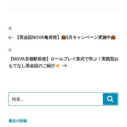
テ
ゴ
リ
ー
投
前
前
稿
の
【英会話NOVA亀有校】
5月キャンペーン実施中
ナ
投
ビ
稿
次
次
ゲ
の
【NOVA京都駅前校】ロールプレイ形式で学ぶ！実践型お
投
ー
もてなし英会話のご紹介
稿
シ
ョ
ン
検
検
索
索:
最近の投稿