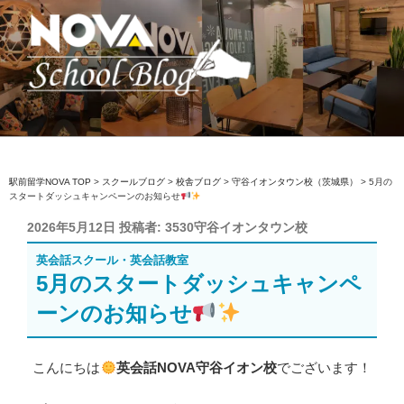
コ
ン
テ
ン
ツ
へ
駅前留学NOVA【公式】スクールブロ
英会話スクール・英会話教室
ス
グ
キ
ッ
駅前留学NOVA TOP
>
スクールブログ
>
校舎ブログ
>
守谷イオンタウン校（茨城県）
>
5月の
スタートダッシュキャンペーンのお知らせ
プ
投
2026年5月12日
投稿者:
3530守谷イオンタウン校
稿
英会話スクール・英会話教室
日:
5月のスタートダッシュキャンペ
ーンのお知らせ
こんにちは
英会話NOVA守谷イオン校
でございます！