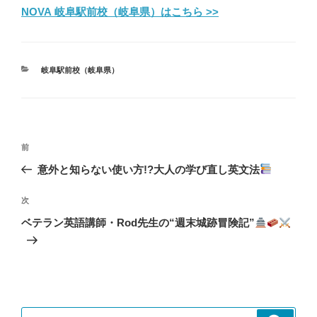
NOVA 岐阜駅前校（岐阜県）はこちら >>
カ
岐阜駅前校（岐阜県）
テ
ゴ
リ
ー
投
前
前
稿
の
意外と知らない使い方!?大人の学び直し英文法
ナ
投
ビ
稿
次
次
ゲ
の
ベテラン英語講師・Rod先生の“週末城跡冒険記”
投
ー
稿
シ
ョ
ン
検