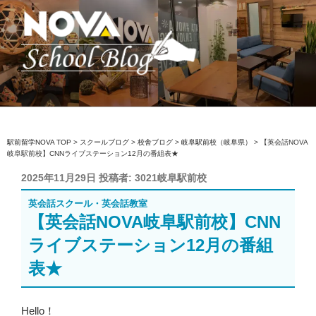
コ
ン
テ
ン
ツ
へ
駅前留学NOVA【公式】スクールブロ
英会話スクール・英会話教室
ス
グ
キ
ッ
駅前留学NOVA TOP
>
スクールブログ
>
校舎ブログ
>
岐阜駅前校（岐阜県）
>
【英会話NOVA
岐阜駅前校】CNNライブステーション12月の番組表★
プ
投
2025年11月29日
投稿者:
3021岐阜駅前校
稿
英会話スクール・英会話教室
日:
【英会話NOVA岐阜駅前校】CNN
ライブステーション12月の番組
表★
Hello！