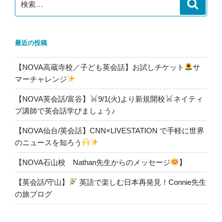
検
索
索:
最近の投稿
【NOVA高蔵寺校／子ども英会話】お試しチケット
サ
マーチャレンジ
【NOVA英会話/富谷】
9/1(火)より新規開校
ネイティ
ブ講師で英会話学びましょう♪
【NOVA仙台/英会話】CNN×LIVESTATION で手軽に世界
のニュースを知ろう
【NOVA石山校 Nathan先生からのメッセージ
】
【英会話/守山】
英語で楽しむ日本再発見！Connie先生
の旅ブログ