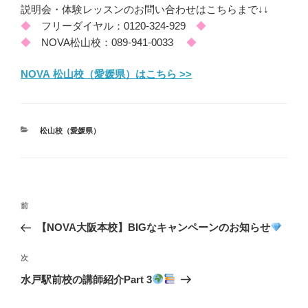
説明会・体験レッスンのお問い合わせはこちらまで↓↓
◆
フリーダイヤル：0120-324-929
◆
◆
NOVA松山校：089-941-0033
◆
NOVA 松山校（愛媛県）はこちら >>
カ
松山校（愛媛県）
テ
ゴ
リ
ー
投
前
前
稿
の
【NOVA大阪本校】BIGなキャンペーンのお知らせ
ナ
投
ビ
稿
次
次
ゲ
の
水戸駅前校の講師紹介Part 3
投
ー