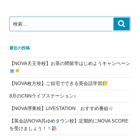
稿
シ
ョ
ン
検
検
索
索:
最近の投稿
【NOVA天王寺校】お茶の間留学はじめようキャンペーン
【NOVA枚方校】ご自宅でできる英会話学習
8月のCNNライブステーション♪
【NOVA堺東校】LIVESTATION おすすめ番組☆
【英会話NOVA呉ゆめタウン校】定期的にNOVA SCORE
を受けましょう！！