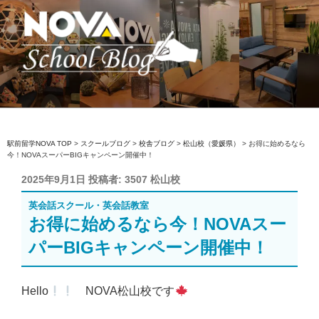
コ
ン
テ
ン
ツ
へ
駅前留学NOVA【公式】スクールブロ
英会話スクール・英会話教室
ス
グ
キ
ッ
駅前留学NOVA TOP
>
スクールブログ
>
校舎ブログ
>
松山校（愛媛県）
>
お得に始めるなら
今！NOVAスーパーBIGキャンペーン開催中！
プ
投
2025年9月1日
投稿者:
3507 松山校
稿
英会話スクール・英会話教室
日:
お得に始めるなら今！NOVAスー
パーBIGキャンペーン開催中！
Hello
NOVA松山校です