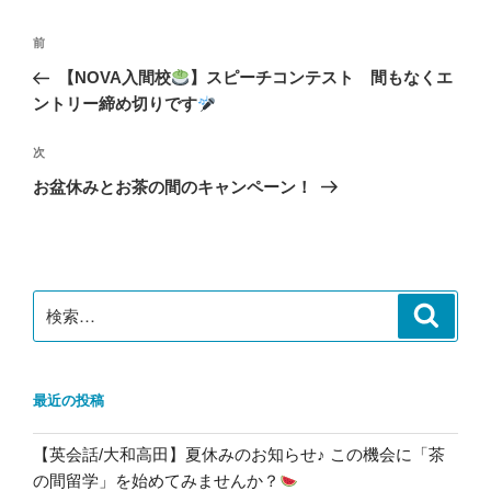
ー
投
前
前
稿
の
【NOVA入間校
】スピーチコンテスト 間もなくエ
ナ
投
ントリー締め切りです
ビ
稿
ゲ
次
次
の
ー
お盆休みとお茶の間のキャンペーン！
投
シ
稿
ョ
ン
検
検
索
索:
最近の投稿
【英会話/大和高田】夏休みのお知らせ♪ この機会に「茶
の間留学」を始めてみませんか？