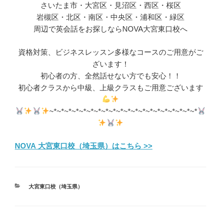
さいたま市・大宮区・見沼区・西区・桜区
岩槻区・北区・南区・中央区・浦和区・緑区
周辺で英会話をお探しならNOVA大宮東口校へ
資格対策、ビジネスレッスン多様なコースのご用意がご
ざいます！
初心者の方、全然話せない方でも安心！！
初心者クラスから中級、上級クラスもご用意ございます
~*~*~*~*~*~*~*~*~*~*~*~*~*~*~*~*~*~*~*~*
NOVA 大宮東口校（埼玉県）はこちら >>
カ
大宮東口校（埼玉県）
テ
ゴ
リ