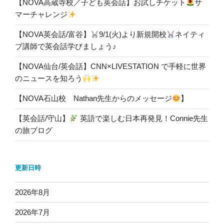
【NOVA高蔵寺校／子ども英会話】お試しチケット
サ
マーチャレンジ
【NOVA英会話/富谷】
9/1(火)より新規開校
ネイティ
ブ講師で英会話学びましょう♪
【NOVA仙台/英会話】CNN×LIVESTATION で手軽に世界
のニュースを知ろう
【NOVA石山校 Nathan先生からのメッセージ
】
【英会話/守山】
英語で楽しむ日本再発見！Connie先生
の旅ブログ
更新日時
2026年8月
2026年7月