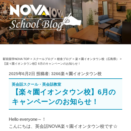
コ
ン
テ
ン
ツ
へ
駅前留学NOVA【公式】スクールブロ
英会話スクール・英会話教室
ス
グ
キ
ッ
駅前留学NOVA TOP
>
スクールブログ
>
校舎ブログ
>
楽々園イオンタウン校（広島県）
>
【楽々園イオンタウン校】6月のキャンペーンのお知らせ！
プ
投
2025年6月2日
投稿者:
3266楽々園イオンタウン校
稿
英会話スクール・英会話教室
日:
【楽々園イオンタウン校】6月の
キャンペーンのお知らせ！
Hello everyone～！
こんにちは、英会話NOVA楽々園イオンタウン校です☆