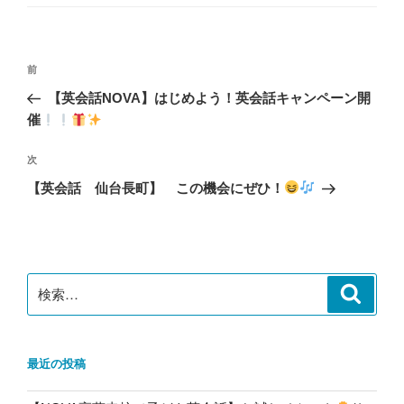
ゴ
リ
ー
投
前
前
稿
の
【英会話NOVA】はじめよう！英会話キャンペーン開
ナ
投
催
ビ
稿
ゲ
次
次
の
ー
【英会話 仙台長町】 この機会にぜひ！
投
シ
稿
ョ
ン
検
検
索
索:
最近の投稿