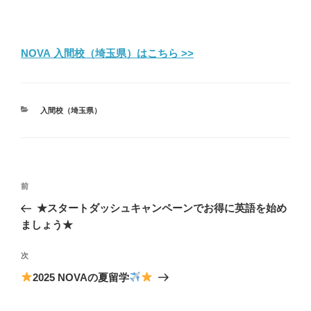
NOVA 入間校（埼玉県）はこちら >>
カ
入間校（埼玉県）
テ
ゴ
リ
ー
投
前
前
稿
の
★スタートダッシュキャンペーンでお得に英語を始め
ナ
投
ましょう★
ビ
稿
ゲ
次
次
の
ー
2025 NOVAの夏留学
投
シ
稿