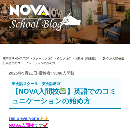
コ
ン
テ
ン
ツ
へ
駅前留学NOVA【公式】スクールブロ
英会話スクール・英会話教室
ス
グ
キ
ッ
駅前留学NOVA TOP
>
スクールブログ
>
校舎ブログ
>
入間校（埼玉県）
>
【NOVA入間校
】英語でのコミュニケーションの始め方
プ
投
2025年5月21日
投稿者:
3048入間校
稿
英会話スクール・英会話教室
日:
【NOVA入間校
】英語でのコミ
ュニケーションの始め方
Hello everyone
NOVA入間校
です