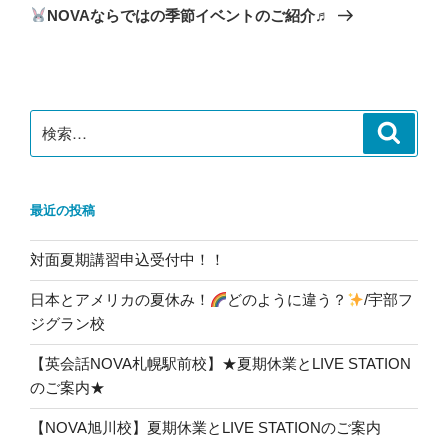
投
シ
NOVAならではの季節イベントのご紹介♬
稿
ョ
ン
検
検
索
索:
最近の投稿
対面夏期講習申込受付中！！
日本とアメリカの夏休み！
どのように違う？
/宇部フ
ジグラン校
【英会話NOVA札幌駅前校】★夏期休業とLIVE STATION
のご案内★
【NOVA旭川校】夏期休業とLIVE STATIONのご案内