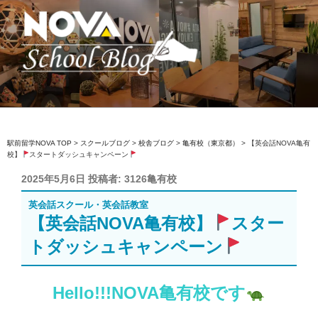
コ
ン
テ
ン
ツ
へ
駅前留学NOVA【公式】スクールブロ
英会話スクール・英会話教室
ス
グ
キ
ッ
駅前留学NOVA TOP
>
スクールブログ
>
校舎ブログ
>
亀有校（東京都）
>
【英会話NOVA亀有
校】
スタートダッシュキャンペーン
プ
投
2025年5月6日
投稿者:
3126亀有校
稿
英会話スクール・英会話教室
日:
【英会話NOVA亀有校】
スター
トダッシュキャンペーン
Hello!!!NOVA亀有校です