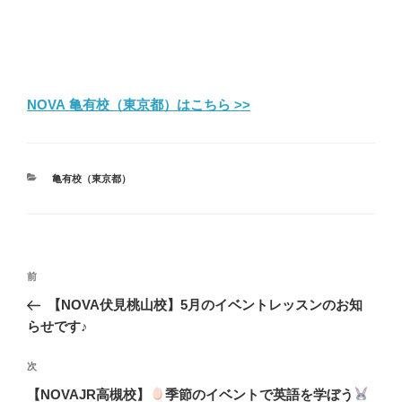
NOVA 亀有校（東京都）はこちら >>
カ
亀有校（東京都）
テ
ゴ
リ
ー
投
前
前
稿
の
【NOVA伏見桃山校】5月のイベントレッスンのお知
ナ
投
らせです♪
ビ
稿
ゲ
次
次
の
ー
【NOVAJR高槻校】
季節のイベントで英語を学ぼう